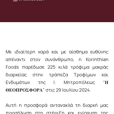
Με ιδιαίτερη χαρά και με αίσθημα ευθύνης
απέναντι στον συνάνθρωπο, η Korinthian
Foods παρέδωσε 225 κιλά τρόφιμα μακράς
διαρκείας στην τράπεζα Τροφίμων και
Ενδυμάτων της Ι. Μητροπόλεως “𝚮
𝚯𝚬𝚶𝚷𝚸𝚶𝚺𝚽𝚶𝚸𝚨” στις 29 Ιουλίου 2024.
Αυτή η προσφορά αντανακλά τη διαρκή μας
προσήλωση στη στήριξη και ενίσχυση της