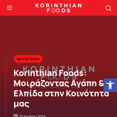
Δελτία Τύπου
Korinthian Foods:
Ανοίξτε
Μοιράζοντας Αγάπη &
Ελπίδα στην Κοινότητά
μας
31 Ιουλίου 2024