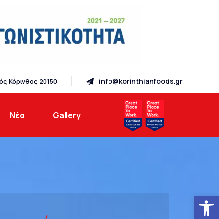
info@korinthianfoods.gr
ός Κόρινθος 20150
Νέα
Gallery
Ανοίξτε