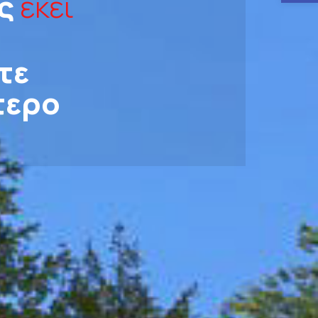
ς
εκεί
τε
τερο