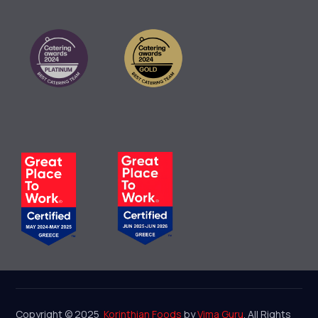
Copyright © 2025
Korinthian Foods
by
Vima Guru
. All Rights