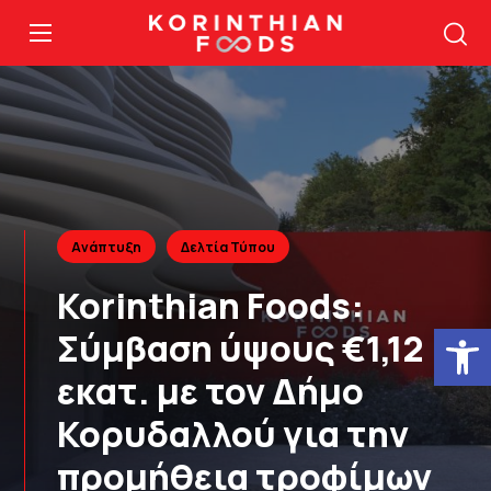
Ανάπτυξη
Δελτία Τύπου
Korinthian Foods:
Ανοίξτε
Σύμβαση ύψους €1,12
εκατ. με τον Δήμο
Κορυδαλλού για την
προμήθεια τροφίμων