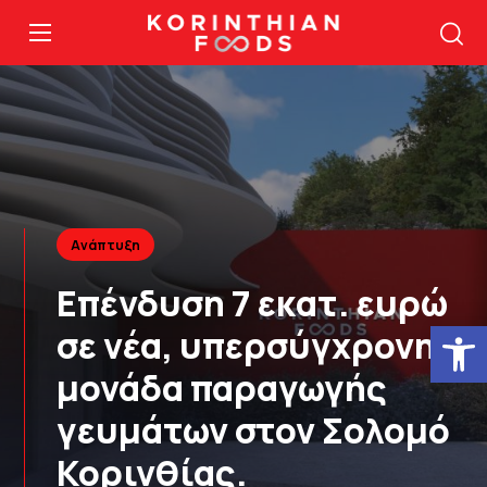
Ανάπτυξη
Επένδυση 7 εκατ. ευρώ
Ανοίξτε
σε νέα, υπερσύγχρονη
μονάδα παραγωγής
γευμάτων στον Σολομό
Κορινθίας.