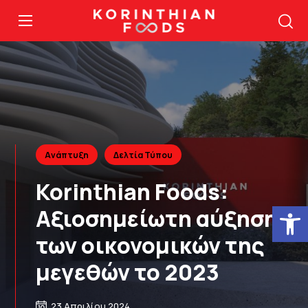
Ανάπτυξη
Δελτία Τύπου
Korinthian Foods:
Ανοίξτε
Αξιοσημείωτη αύξηση
των οικονομικών της
μεγεθών το 2023
23 Απριλίου 2024