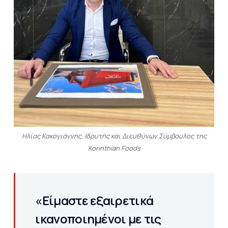
Ηλίας Κακογιάννης, Ιδρυτής και Διευθύνων Σύμβουλος της
Korinthian Foods
«Είμαστε εξαιρετικά
ικανοποιημένοι με τις