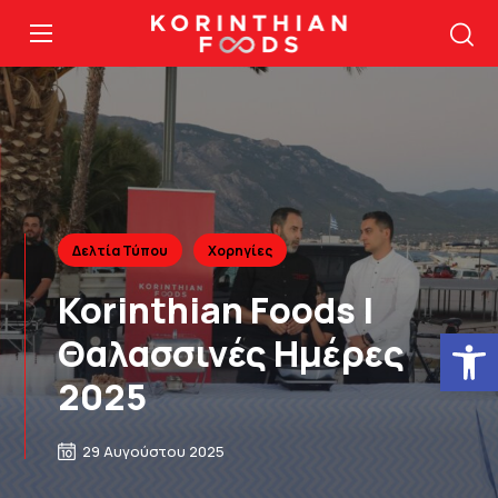
Δελτία Τύπου
Χορηγίες
Korinthian Foods |
Ανοίξτε
Θαλασσινές Ημέρες
2025
29 Αυγούστου 2025