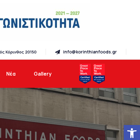
info@korinthianfoods.gr
ός Κόρινθος 20150
Νέα
Gallery
Ανοίξτε