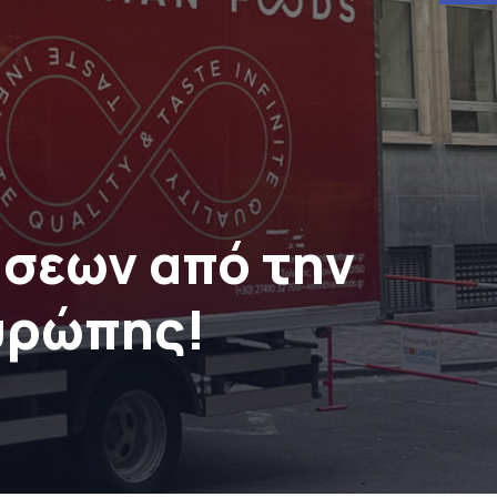
εύσεων από την
υρώπης!