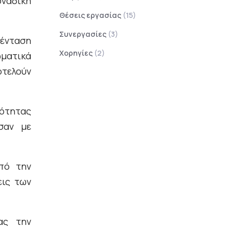
οναδική
Θέσεις εργασίας
(15)
Συνεργασίες
(3)
ένταση
Χορηγίες
(2)
ωματικά
οτελούν
ότητας
σαν με
από την
εις των
ας την