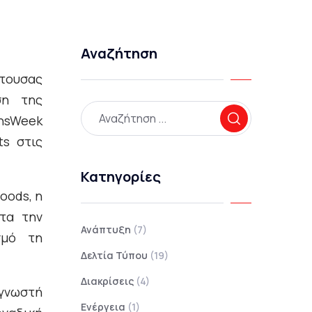
Αναζήτηση
έτουσας
ση της
onsWeek
s στις
Κατηγορίες
oods, η
ητα την
Ανάπτυξη
(7)
σμό τη
Δελτία Τύπου
(19)
Διακρίσεις
(4)
 γνωστή
Ενέργεια
(1)