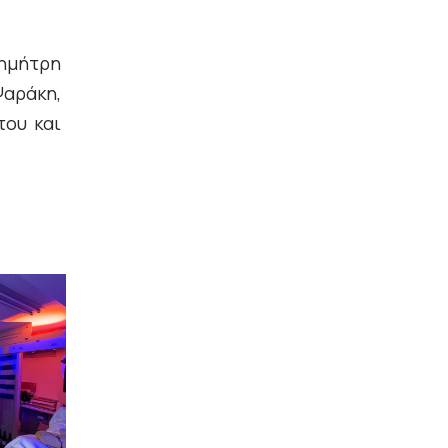
Δημήτρη
αράκη,
του και