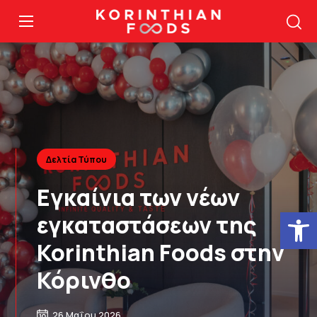
Δελτία Τύπου
Εγκαίνια των νέων
Ανοίξτε
εγκαταστάσεων της
Korinthian Foods στην
Κόρινθο
26 Μαΐου 2026