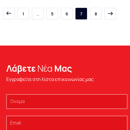
…
1
5
6
7
8
Λάβετε
Νέα
Μας
Εγγραφείτε στη λίστα επικοινωνίας μας