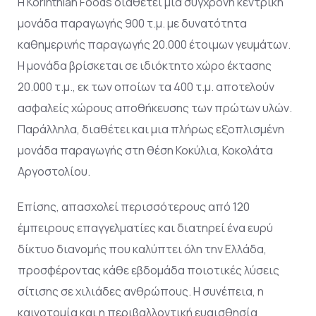
Η Korinthian Foods διαθέτει μία σύγχρονη κεντρική
μονάδα παραγωγής 900 τ.μ. με δυνατότητα
καθημερινής παραγωγής 20.000 έτοιμων γευμάτων.
Η μονάδα βρίσκεται σε ιδιόκτητο χώρο έκτασης
20.000 τ.μ., εκ των οποίων τα 400 τ.μ. αποτελούν
ασφαλείς χώρους αποθήκευσης των πρώτων υλών.
Παράλληλα, διαθέτει και μια πλήρως εξοπλισμένη
μονάδα παραγωγής στη θέση Κοκύλια, Κοκολάτα
Αργοστολίου.
Επίσης, απασχολεί περισσότερους από 120
έμπειρους επαγγελματίες και διατηρεί ένα ευρύ
δίκτυο διανομής που καλύπτει όλη την Ελλάδα,
προσφέροντας κάθε εβδομάδα ποιοτικές λύσεις
σίτισης σε χιλιάδες ανθρώπους. Η συνέπεια, η
καινοτομία και η περιβαλλοντική ευαισθησία